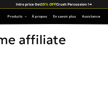
Intro price Get
25% OFF
Crush Percussion !
➔
Produits
À propos
En savoir plus
Assistance
e affiliate