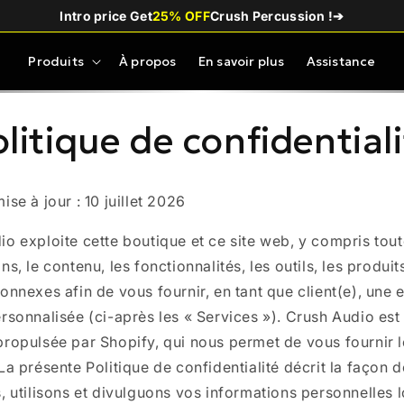
Intro price Get
25% OFF
Crush Percussion !
➔
Produits
À propos
En savoir plus
Assistance
litique de confidential
ise à jour : 10 juillet 2026
o exploite cette boutique et ce site web, y compris tout
ns, le contenu, les fonctionnalités, les outils, les produits
onnexes afin de vous fournir, en tant que client(e), une
rsonnalisée (ci-après les « Services »). Crush Audio est
propulsée par Shopify, qui nous permet de vous fournir l
La présente Politique de confidentialité décrit la façon 
, utilisons et divulguons vos informations personnelles 