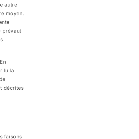
te autre
tre moyen.
ente
é prévaut
os
 En
 lu la
 de
t décrites
s faisons