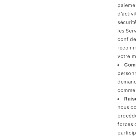
paiemen
d’activ
sécurit
les Ser
confide
recomma
votre m
Comm
personn
demande
commer
Rais
nous co
procédu
forces 
partici