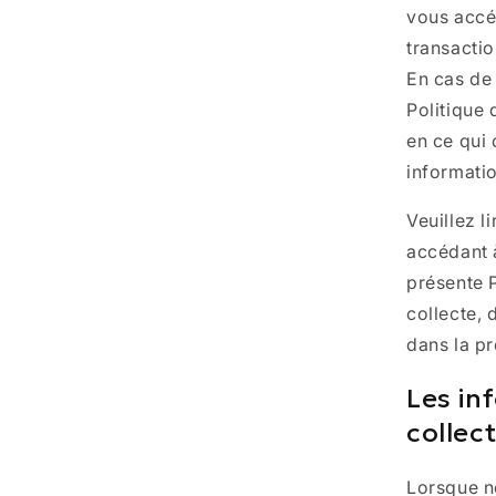
vous accéd
transacti
En cas de 
Politique 
en ce qui 
informati
Veuillez l
accédant à
présente P
collecte, 
dans la pr
Les in
collec
Lorsque no