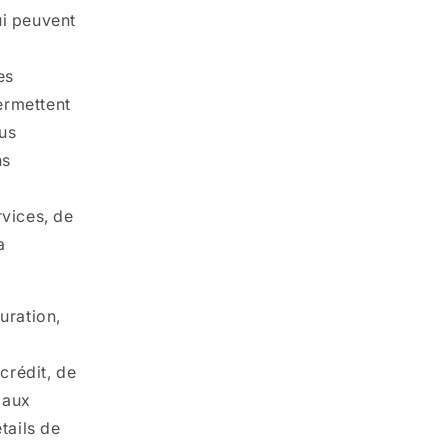
ui peuvent
es
ermettent
ous
ns
rvices, de
a
uration,
crédit, de
 aux
tails de