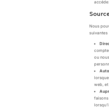
accédez
Source
Nous pouv
suivantes 
Dire
compte,
ou nous
personn
Auto
lorsque
web, et 
Aupr
faisons
lorsqu’