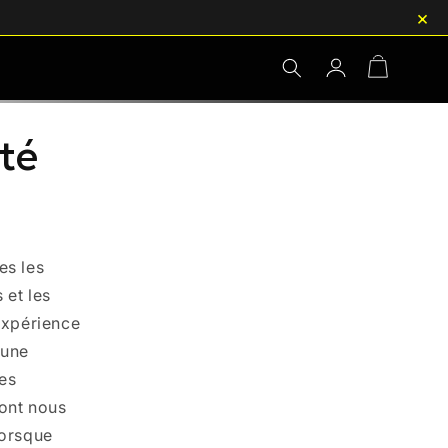
×
Connexion
Panier
ité
es les
 et les
 expérience
 une
es
dont nous
lorsque