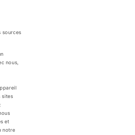
s sources
un
ec nous,
ppareil
 sites
;
nous
s et
n notre