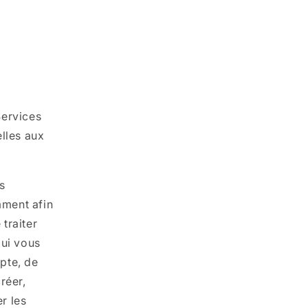
Services
elles aux
s
mment afin
traiter
qui vous
pte, de
réer,
r les