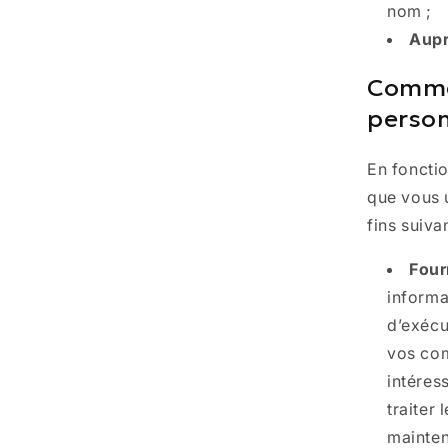
nom ;
Aupr
Commen
person
En foncti
que vous u
fins suiva
Four
informa
d’exécu
vos com
intéres
traiter
mainten