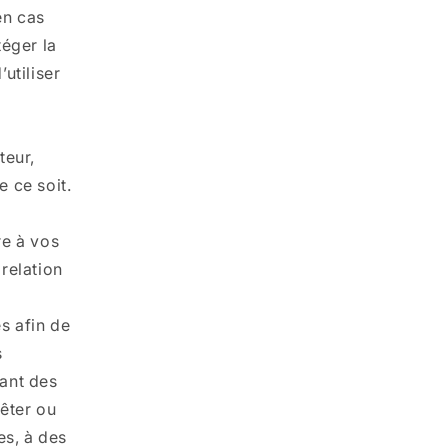
en cas
téger la
utiliser
teur,
e ce soit.
re à vos
 relation
s afin de
s
ant des
êter ou
es, à des