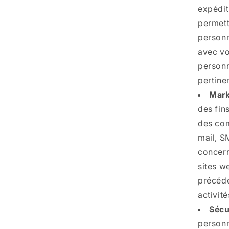
expédit
permett
personn
avec vo
personn
pertine
Mark
des fin
des com
mail, S
concern
sites w
précéde
activité
Sécu
personn