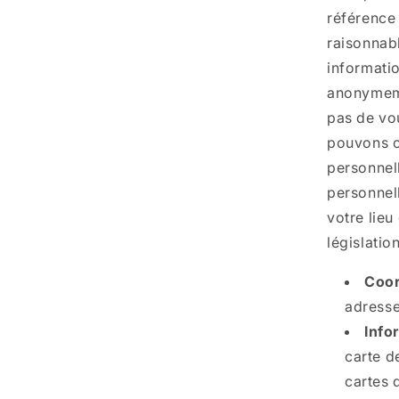
référence 
raisonnab
informatio
anonymeme
pas de vou
pouvons co
personnell
personnell
votre lieu
législatio
Coo
adresse
Info
carte d
cartes 