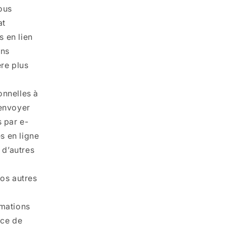
vous
at
 en lien
ons
ère plus
onnelles à
 envoyer
 par e-
s en ligne
 d’autres
os autres
rmations
nce de