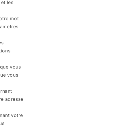
et les
votre mot
ramètres.
es,
tions
 que vous
que vous
rnant
tre adresse
nant votre
us