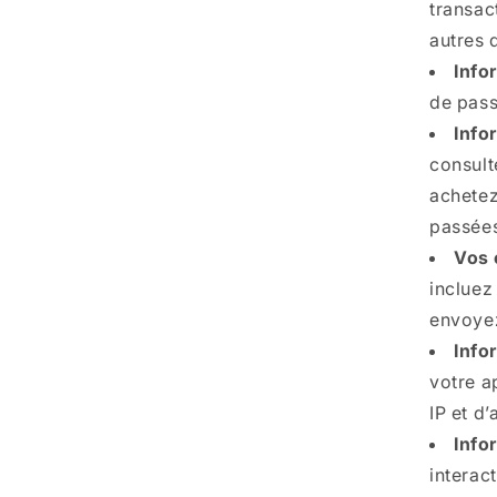
transac
autres 
Info
de pass
Info
consult
achetez
passée
Vos 
incluez
envoyez
Info
votre a
IP et d’
Info
interac