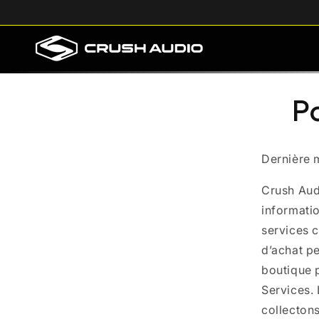
et
passer
au
contenu
Po
Dernière m
Crush Audi
informatio
services c
d’achat pe
boutique 
Services. 
collectons